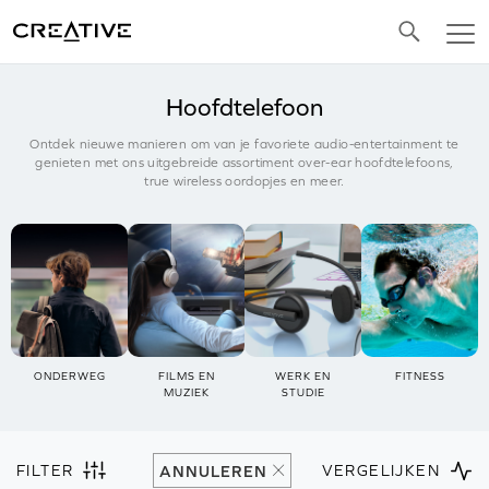
Twitter
Hoofdtelefoon
Ontdek nieuwe manieren om van je favoriete audio-entertainment te
genieten met ons uitgebreide assortiment over-ear hoofdtelefoons,
true wireless oordopjes en meer.
ONDERWEG
FILMS EN
WERK EN
FITNESS
MUZIEK
STUDIE
FILTER
VERGELIJKEN
ANNULEREN