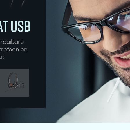
AT USB
raaibare
crofoon en
it