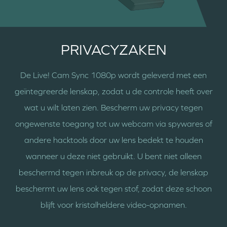
PRIVACYZAKEN
De Live! Cam Sync 1080p wordt geleverd met een
geïntegreerde lenskap, zodat u de controle heeft over
wat u wilt laten zien. Bescherm uw privacy tegen
ongewenste toegang tot uw webcam via spywares of
andere hacktools door uw lens bedekt te houden
wanneer u deze niet gebruikt. U bent niet alleen
beschermd tegen inbreuk op de privacy, de lenskap
beschermt uw lens ook tegen stof, zodat deze schoon
blijft voor kristalheldere video-opnamen.