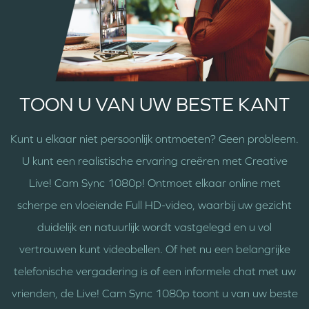
TOON U VAN UW BESTE KANT
Kunt u elkaar niet persoonlijk ontmoeten? Geen probleem.
U kunt een realistische ervaring creëren met Creative
Live! Cam Sync 1080p! Ontmoet elkaar online met
scherpe en vloeiende Full HD-video, waarbij uw gezicht
duidelijk en natuurlijk wordt vastgelegd en u vol
vertrouwen kunt videobellen. Of het nu een belangrijke
telefonische vergadering is of een informele chat met uw
vrienden, de Live! Cam Sync 1080p toont u van uw beste