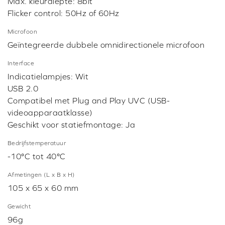
Max. kleurdiepte: 8bit
Flicker control: 50Hz of 60Hz
Microfoon
Geïntegreerde dubbele omnidirectionele microfoon
Interface
Indicatielampjes: Wit
USB 2.0
Compatibel met Plug and Play UVC (USB-
videoapparaatklasse)
Geschikt voor statiefmontage: Ja
Bedrijfstemperatuur
-10°C tot 40°C
Afmetingen (L x B x H)
105 x 65 x 60 mm
Gewicht
96g