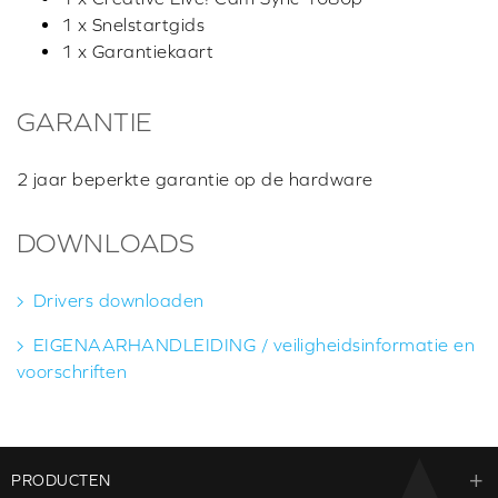
1 x Snelstartgids
1 x Garantiekaart
GARANTIE
2 jaar beperkte garantie op de hardware
DOWNLOADS
Drivers downloaden
EIGENAARHANDLEIDING / veiligheidsinformatie en
voorschriften
PRODUCTEN