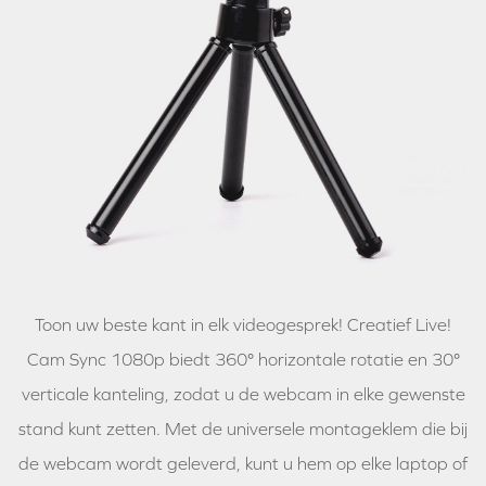
Toon uw beste kant in elk videogesprek! Creatief Live!
Cam Sync 1080p biedt 360° horizontale rotatie en 30°
verticale kanteling, zodat u de webcam in elke gewenste
stand kunt zetten. Met de universele montageklem die bij
de webcam wordt geleverd, kunt u hem op elke laptop of