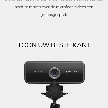
hoeft te maken over de microfoon tijdens een
groepsgesprek.
TOON UW BESTE KANT