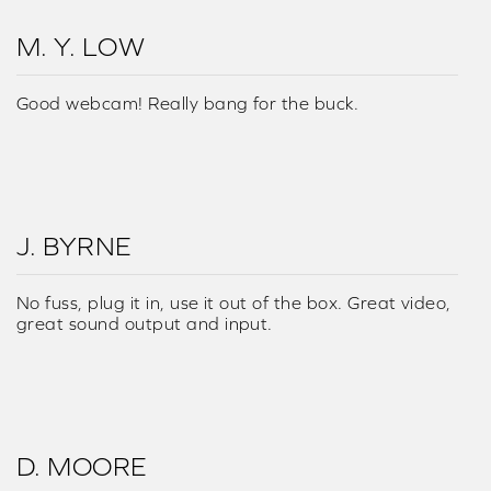
M. Y. LOW
Good webcam! Really bang for the buck.
J. BYRNE
No fuss, plug it in, use it out of the box. Great video,
great sound output and input.
D. MOORE