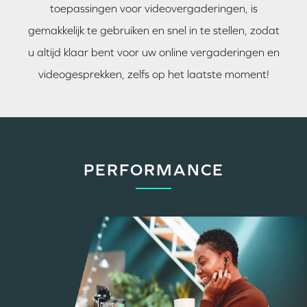
toepassingen voor videovergaderingen, is
gemakkelijk te gebruiken en snel in te stellen, zodat
u altijd klaar bent voor uw online vergaderingen en
videogesprekken, zelfs op het laatste moment!
PERFORMANCE