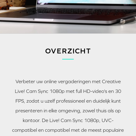
OVERZICHT
Verbeter uw online vergaderingen met Creative
Live! Cam Sync 1080p met full HD-video's en 30
FPS, zodat u uzelf professioneel en duidelijk kunt
presenteren in elke omgeving, zowel thuis als op
kantoor. De Live! Cam Sync 1080p, UVC-
compatibel en compatibel met de meest populaire