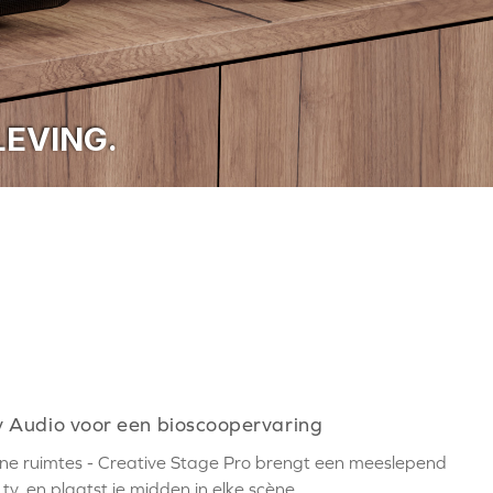
EVING.
 Audio voor een bioscoopervaring
ine ruimtes - Creative Stage Pro brengt een meeslepend
tv, en plaatst je midden in elke scène.