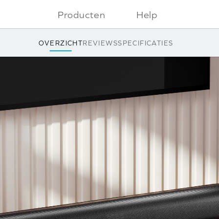
Bedraad
bsite bevat informatie over Creative in het Engels.
Producten
Help
 u niet automatisch wordt omgeleid, klikt
u hier
.
OVERZICHT
REVIEWS
SPECIFICATIES