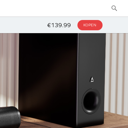
€139.99
KOPEN