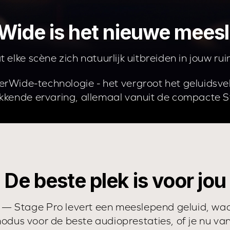
Wide is het nieuwe mees
t elke scène zich natuurlijk uitbreiden in jouw rui
perWide-technologie - het vergroot het geluidsv
kkende ervaring, allemaal vanuit de compacte S
De beste plek is voor jou
 — Stage Pro levert een meeslepend geluid, waar
modus voor de beste audioprestaties, of je nu va