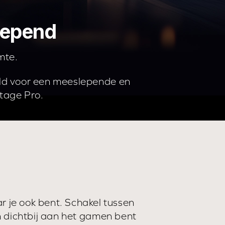
lepend
mte.
eld voor een meeslepende en
tage Pro.
 je ook bent. Schakel tussen
n dichtbij aan het gamen bent