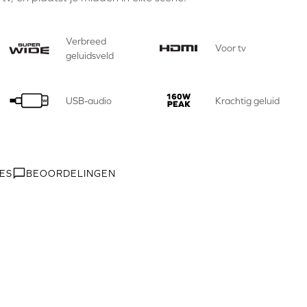
Verbreed
Voor tv
geluidsveld
USB-audio
Krachtig geluid
IES
BEOORDELINGEN