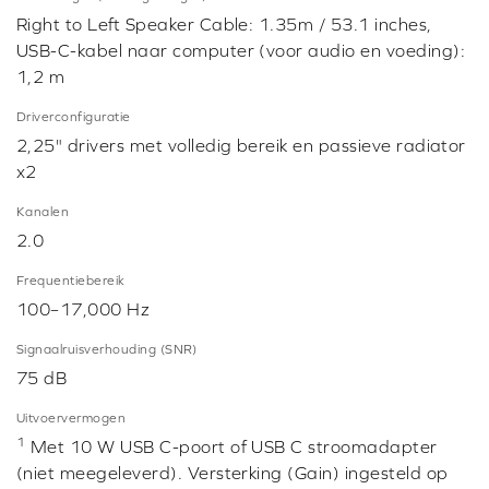
Right to Left Speaker Cable: 1.35m / 53.1 inches,
USB-C-kabel naar computer (voor audio en voeding):
1,2 m
Driverconfiguratie
2,25" drivers met volledig bereik en passieve radiator
x2
Kanalen
2.0
Frequentiebereik
100–17,000 Hz
Signaalruisverhouding (SNR)
75 dB
Uitvoervermogen
1
Met 10 W USB C-poort of USB C stroomadapter
(niet meegeleverd). Versterking (Gain) ingesteld op