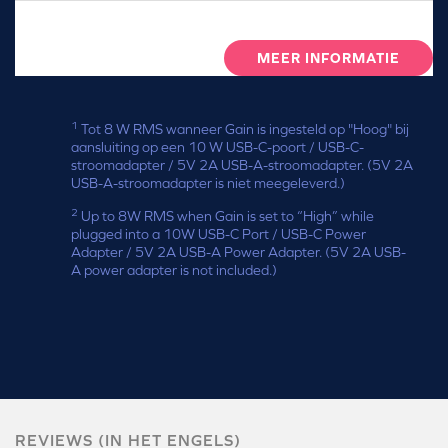
MEER INFORMATIE
1
Tot 8 W RMS wanneer Gain is ingesteld op "Hoog" bij
aansluiting op een 10 W USB-C-poort / USB-C-
stroomadapter / 5V 2A USB-A-stroomadapter. (5V 2A
USB-A-stroomadapter is niet meegeleverd.)
2
Up to 8W RMS when Gain is set to “High” while
plugged into a 10W USB-C Port / USB-C Power
Adapter / 5V 2A USB-A Power Adapter. (5V 2A USB-
A power adapter is not included.)
REVIEWS (IN HET ENGELS)