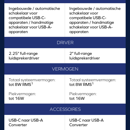
Ingebouwde / automatische
Ingebouwde / automatische
schakelaar voor
schakelaar voor
compatibele USB-C-
compatibele USB-C-
apparaten / handmatige
apparaten / handmatige
schakelaar voor USB-A-
schakelaar voor USB-A-
apparaten
apparaten
DRIVER
2.25″ full-range
2″ full-range
luidsprekerdriver
luidsprekerdriver
VERMOGEN
Totaal systeemvermogen:
Totaal systeemvermogen:
1
1
tot 8W RMS
tot 8W RMS
Piekvermogen:
Piekvermogen:
tot 16W
tot 16W
ACCESSOIRES
USB-C naar USB-A
USB-C naar USB-A
Converter
Converter