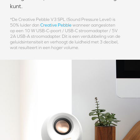
kunt.
*De Creative Pebble V3 SPL (Sound Pressure Level) is
50% luider dan
Creative Pebble
wanneer aangesloten
op een 10 W USB-C-poort / USB-C stroomadapter / 5V
2A USB-A stroomadapter. Dit is een verdubbeling van de
geluidsintensiteit en verhoogt de luidheid met 3 decibel,
wat resulteert in een hoger volume.