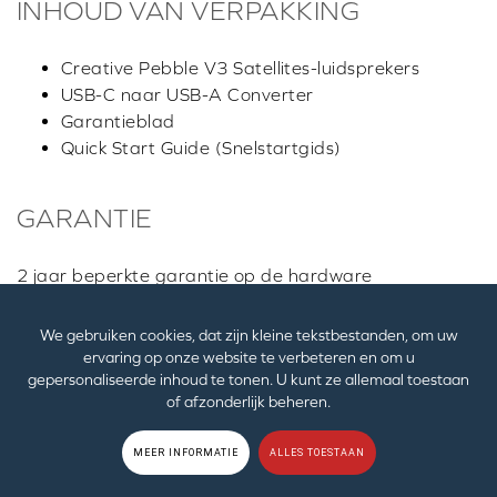
INHOUD VAN VERPAKKING
Creative Pebble V3 Satellites-luidsprekers
USB-C naar USB-A Converter
Garantieblad
Quick Start Guide (Snelstartgids)
GARANTIE
2 jaar beperkte garantie op de hardware
DOWNLOADS
We gebruiken cookies, dat zijn kleine tekstbestanden, om uw
ervaring op onze website te verbeteren en om u
gepersonaliseerde inhoud te tonen. U kunt ze allemaal toestaan
Drivers downloaden
of afzonderlijk beheren.
EIGENAARHANDLEIDING / veiligheidsinformatie en
MEER INFORMATIE
ALLES TOESTAAN
voorschriften