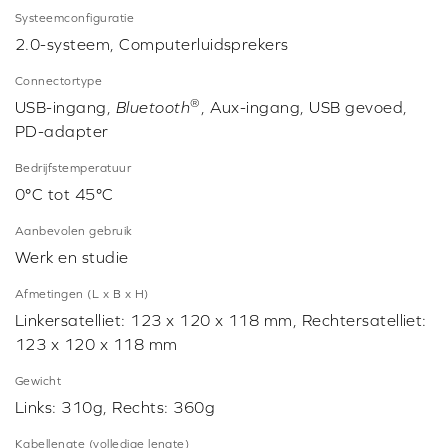
Systeemconfiguratie
2.0-systeem, Computerluidsprekers
Connectortype
®
USB-ingang,
Bluetooth
, Aux-ingang, USB gevoed,
PD-adapter
Bedrijfstemperatuur
0°C tot 45°C
Aanbevolen gebruik
Werk en studie
Afmetingen (L x B x H)
Linkersatelliet: 123 x 120 x 118 mm, Rechtersatelliet:
123 x 120 x 118 mm
Gewicht
Links: 310g, Rechts: 360g
Kabellengte (volledige lengte)