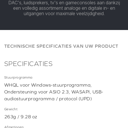
DAC's, luidsprekers, tv's en gameconsoles aan dankzij
een volledig assortiment analoge en digitale in- en
uitgangen voor maximale veelzijdigheid.
TECHNISCHE SPECIFICATIES VAN UW PRODUCT
SPECIFICATIES
Stuurprogramma
WHQL voor Windows-stuurprogramma,
Ondersteuning voor ASIO 2.3, WASAPI, USB-
audiostuurprogramma / protocol (UPD)
Gewicht
263g / 9.28 oz
Afmetingen