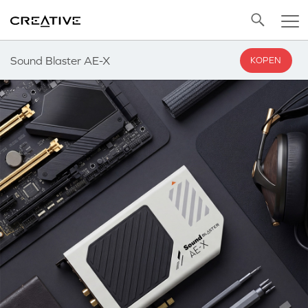
Twitter
Back to Top
Sound Blaster AE-X
KOPEN