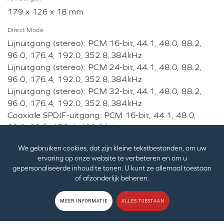
179 x 126 x 18 mm
Direct Mode
Lijnuitgang (stereo): PCM 16-bit, 44.1, 48.0, 88.2,
96.0, 176.4, 192.0, 352.8, 384 kHz
Lijnuitgang (stereo): PCM 24-bit, 44.1, 48.0, 88.2,
96.0, 176.4, 192.0, 352.8, 384 kHz
Lijnuitgang (stereo): PCM 32-bit, 44.1, 48.0, 88.2,
96.0, 176.4, 192.0, 352.8, 384 kHz
Coaxiale SPDIF-uitgang: PCM 16-bit, 44.1, 48.0,
88.2, 96.0, 176.4, 192.0 kHz
Coaxiale SPDIF-uitgang: PCM 24-bit, 44.1, 48.0,
We gebruiken cookies, dat zijn kleine tekstbestanden, om uw
88.2, 96.0, 176.4, 192.0 kHz
ervaring op onze website te verbeteren en om u
gepersonaliseerde inhoud te tonen. U kunt ze allemaal toestaan
DSD-weergave
of afzonderlijk beheren.
Hoofdtelefoon/lijnuitgang (stereo): Native DSD:
DSD64, DSD128, DSD256
MEER INFORMATIE
ALLES TOESTAAN
Hoofdtelefoonuitgang op het voorpaneel: Native
DSD: DSD64, DSD128